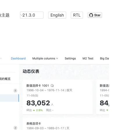
业主题
21.3.0
English
RTL
Star