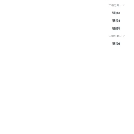
特征
RRO
Delon
十种基础组件
一组更高阶的业务组件、图表、认证
缓存、Mock、测试等