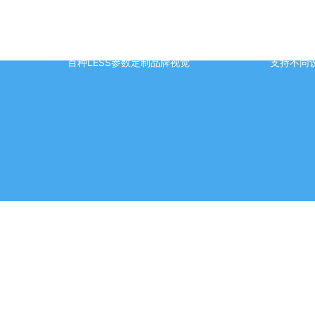
简单定制
响应式
百种LESS参数定制品牌视觉
支持不同