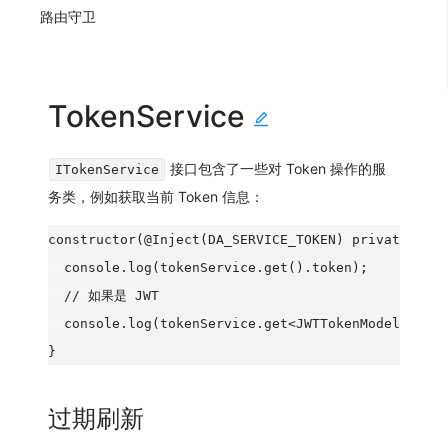
路由守卫
TokenService
接口包含了一些对 Token 操作的服
ITokenService
务类，例如获取当前 Token 信息：
constructor(@Inject(DA_SERVICE_TOKEN) private toke
  console.log(tokenService.get().token);

  // 如果是 JWT

  console.log(tokenService.get<JWTTokenModel>(JWTT
过期刷新