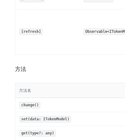
[refresh]
Observable<ITokenModel>
方法
方法名
返回类
change()
Obser
set(data: ITokenModel)
boole
get(type?: any)
IToke