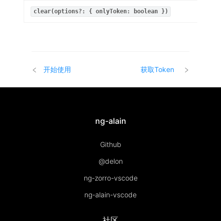
clear(options?: { onlyToken: boolean })
void
开始使用
获取Token
ng-alain
Github
@delon
ng-zorro-vscode
ng-alain-vscode
社区