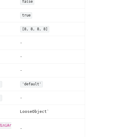
false
true
[8, 8, 8, 8]
-
-
-
'
'default'
-
]
LooseObject`
MiniAr
-