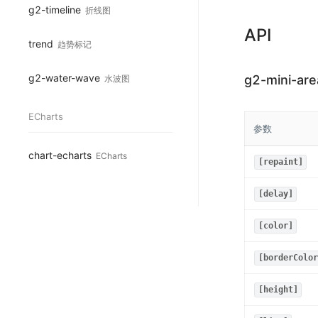
g2-timeline
折线图
API
trend
趋势标记
g2-water-wave
g2-mini-are
水波图
ECharts
参数
chart-echarts
ECharts
[repaint]
[delay]
[color]
[borderColor
[height]