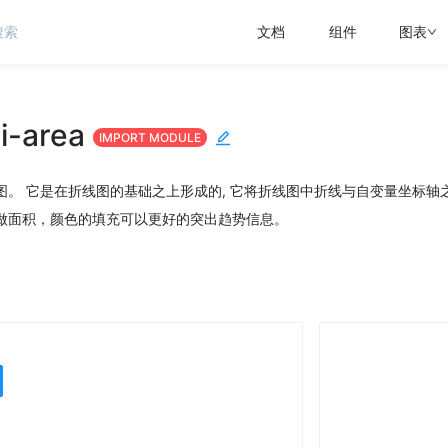
文档
组件
图表
i-area
IMPORT MODULE
图。 它是在折线图的基础之上形成的, 它将折线图中折线与自变量坐标
做面积，颜色的填充可以更好的突出趋势信息。