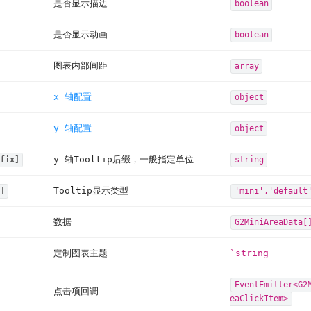
是否显示描边
boolean
是否显示动画
boolean
图表内部间距
array
x 轴配置
object
y 轴配置
object
y 轴Tooltip后缀，一般指定单位
fix]
string
Tooltip显示类型
]
'mini','default
数据
G2MiniAreaData[
定制图表主题
`string
EventEmitter<G2
点击项回调
eaClickItem>