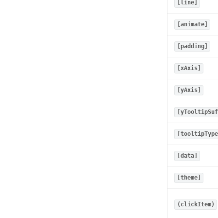
[line]
[animate]
[padding]
[xAxis]
[yAxis]
[yTooltipSuf
[tooltipType
[data]
[theme]
(clickItem)