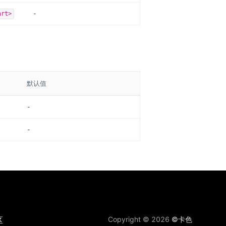
-
art>
默认值
-
-
区
Copyright © 2026
©卡色