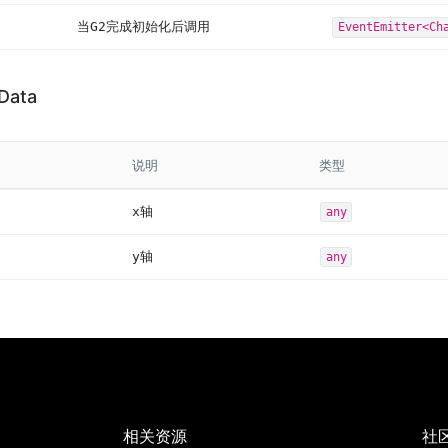
当G2完成初始化后调用
EventEmitter<Ch
Data
说明
类型
x轴
any
y轴
any
相关资源
社