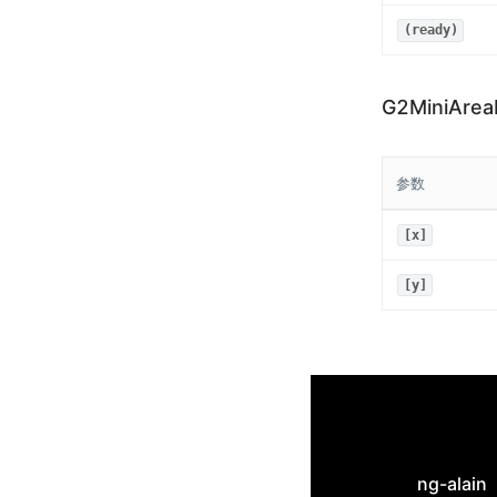
(ready)
G2MiniArea
参数
[x]
[y]
ng-alain