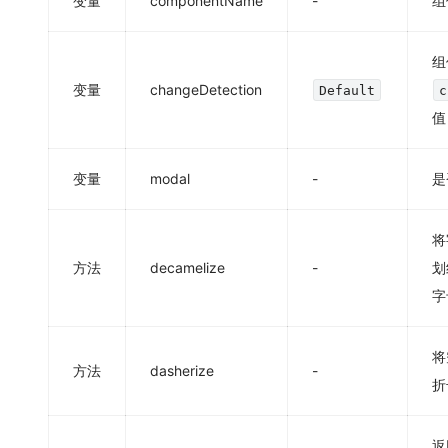
变量
componentName
-
组
组
变量
changeDetection
Default
c
值
变量
modal
-
是
将
方法
decamelize
-
划
字
将
方法
dasherize
-
折
返