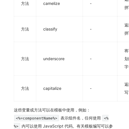
方法
camelize
-
拼
返
方法
classify
-
拼
将
方法
underscore
-
划
字
返
方法
capitalize
-
写
这些变量或方法可以在模板中使用，例如：
表示组件名，任何使用
<%=componentName%>
<%
内可以使用 JavaScript 代码。有关模板编写可以参
%>