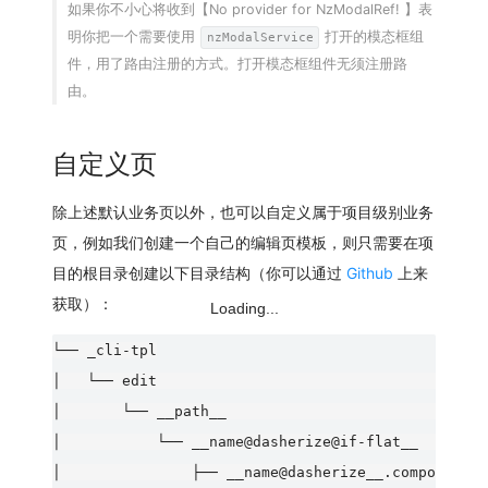
如果你不小心将收到【No provider for NzModalRef! 】表
明你把一个需要使用
打开的模态框组
nzModalService
件，用了路由注册的方式。打开模态框组件无须注册路
由。
自定义页
除上述默认业务页以外，也可以自定义属于项目级别业务
页，例如我们创建一个自己的编辑页模板，则只需要在项
目的根目录创建以下目录结构（你可以通过
Github
上来
获取）：
Loading...
└── _cli-tpl

│   └── edit                                     
│       └── __path__                           
│           └── __name@dasherize@if-flat__     
│               ├── __name@dasherize__.compone