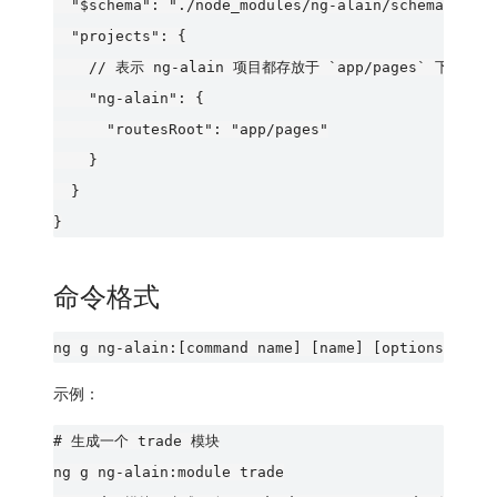
  "$schema": "./node_modules/ng-alain/schema.json"
  "projects": {

    // 表示 ng-alain 项目都存放于 `app/pages` 下

    "ng-alain": {

      "routesRoot": "app/pages"

    }

  }

命令格式
示例：
# 生成一个 trade 模块

ng g ng-alain:module trade
