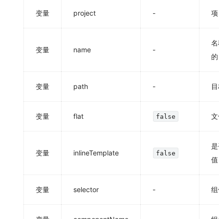
变量
project
-
项
名
变量
name
-
变量
path
-
目
变量
flat
文
false
是
变量
inlineTemplate
false
值
变量
selector
-
组