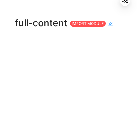
full-content
IMPORT MODULE
全屏工作区，常用于带有滚动条表格，一个在线
示例
。
API
full-content
参数
说明
是否完整全屏（不包括顶部、侧边栏等
[(fullscreen)]
完整全屏时是否隐藏标题
[hideTitle]