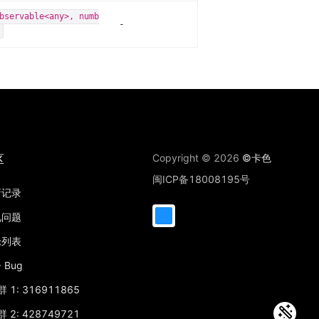
bservable<any>, numb
-
区
Copyright © 2026
©卡色
闽ICP备18008195号
新记录
见问题
论列表
 Bug
 1: 316911865
 2: 428749721