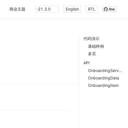
商业主题
21.3.0
English
RTL
Star
代码演示
基础样例
多页
API
OnboardingService
OnboardingData
OnboardingItem