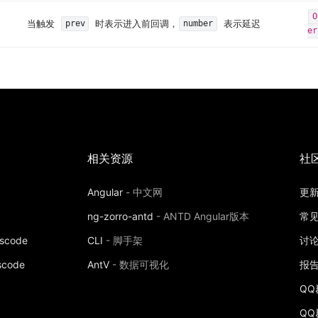
O
当触发
时表示进入前回调，
表示延迟
prev
number
er
相关资源
社
Angular
-
中文网
更
ng-zorro-antd
-
ANTD Angular版本
常
vscode
CLI
-
脚手架
讨
scode
AntV
-
数据可视化
报告
QQ群
QQ群