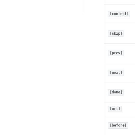
[content]
[skip]
[prev]
[next]
[done]
[url]
[before]