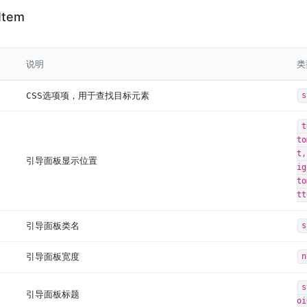
Item
说明
类
CSS选项项，用于查找目标元素
s
t
to
t,
引导面板显示位置
ig
to
tt
引导面板类名
s
引导面板宽度
n
s
引导面板标题
oi