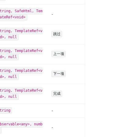
tring, SafeHtml, Tem
-
ateRef<void>
tring, TemplateRef<v
跳过
d>, null
tring, TemplateRef<v
上一项
d>, null
tring, TemplateRef<v
下一项
d>, null
tring, TemplateRef<v
完成
d>, null
-
tring
bservable<any>, numb
-