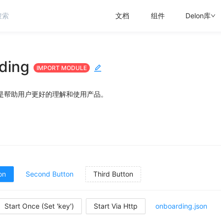
文档
组件
Delon库
ding
IMPORT MODULE
是帮助用户更好的理解和使用产品。
on
Second Button
Third Button
Start Once (Set 'key')
Start Via Http
onboarding.json