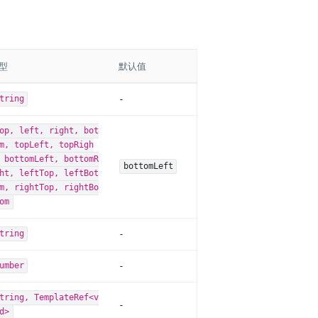
型
默认值
-
tring
op, left, right, bot
m, topLeft, topRigh
 bottomLeft, bottomR
bottomLeft
ht, leftTop, leftBot
m, rightTop, rightBo
om
-
tring
-
umber
tring, TemplateRef<v
-
d>