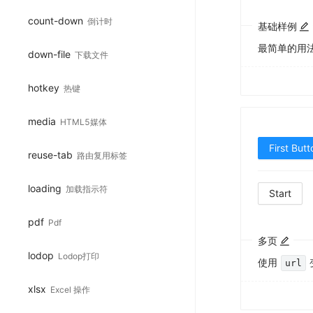
count-down
倒计时
基础样例
最简单的用
down-file
下载文件
hotkey
热键
media
HTML5媒体
First Butt
reuse-tab
路由复用标签
loading
加载指示符
Start
pdf
Pdf
多页
lodop
Lodop打印
使用
url
xlsx
Excel 操作