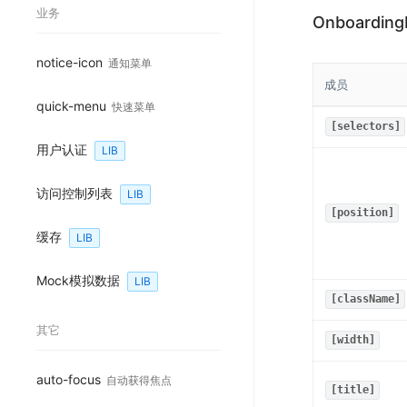
业务
Onboarding
notice-icon
通知菜单
成员
quick-menu
快速菜单
[selectors]
用户认证
LIB
访问控制列表
LIB
[position]
缓存
LIB
Mock模拟数据
LIB
[className]
其它
[width]
auto-focus
自动获得焦点
[title]