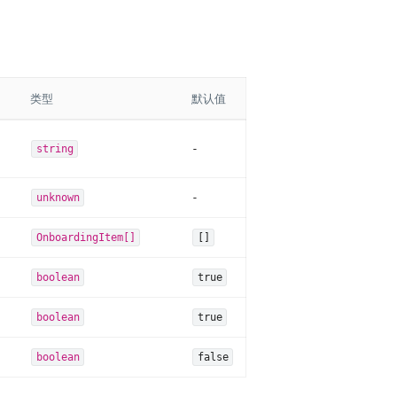
类型
默认值
-
string
-
unknown
OnboardingItem[]
[]
boolean
true
boolean
true
boolean
false