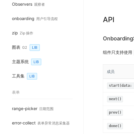
Observers
观察者
API
onboarding
用户引导流程
zip
Zip 操作
Onboarding
图表
G2
LIB
组件只支持使用
主题系统
LIB
成员
工具集
LIB
start(data: 
表单
next()
range-picker
日期范围
prev()
error-collect
表单异常消息采集器
done()