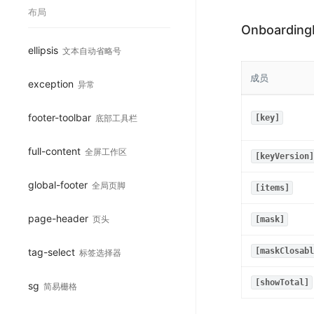
布局
Onboarding
ellipsis
文本自动省略号
成员
exception
异常
footer-toolbar
底部工具栏
[key]
full-content
全屏工作区
[keyVersion]
global-footer
全局页脚
[items]
page-header
页头
[mask]
tag-select
[maskClosabl
标签选择器
[showTotal]
sg
简易栅格