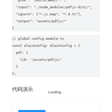
  "glob": "{build,web}/**",

  "input": "./node_modules/pdfjs-dist/",

  "ignore": ["*.js.map", "*.d.ts"],

  "output": "assets/pdfjs/"

// global-config.module.ts

const alainConfig: AlainConfig = {

  pdf: {

    lib: '/assets/pdfjs/'

  }

代码演示
Loading...