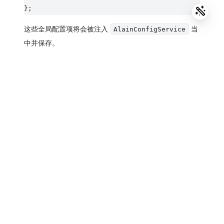
这些全局配置项将会被注入
当
AlainConfigService
中并保存。
关于 NG-ZORRO 全局配置项
请参考 NG-ZORRO
官网文档
。
升级脚手架
服务端渲染（SSR）
ng-alain
Github