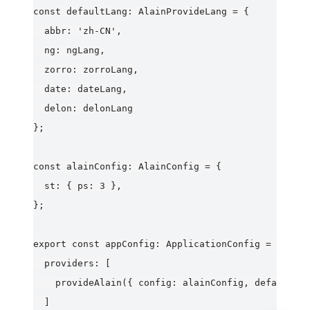
const defaultLang: AlainProvideLang = {

  abbr: 'zh-CN',

  ng: ngLang,

  zorro: zorroLang,

  date: dateLang,

  delon: delonLang

};

const alainConfig: AlainConfig = {

  st: { ps: 3 },

};

export const appConfig: ApplicationConfig = {

  providers: [

    provideAlain({ config: alainConfig, defaultLan
  ]
