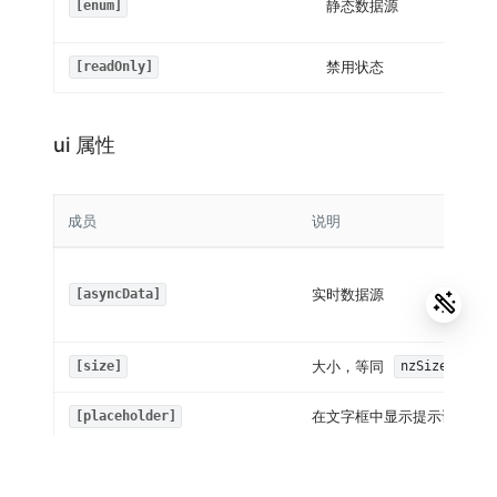
静态数据源
[enum]
禁用状态
[readOnly]
ui 属性
成员
说明
实时数据源
[asyncData]
大小，等同
[size]
nzSize
在文字框中显示提示讯息
[placeholder]
是否根据输入项进行筛选，
属性执行不区分大
label