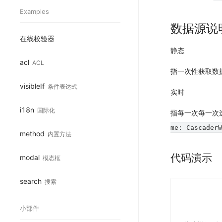
Examples
数据源说
在线校验器
静态
acl
ACL
指一次性获取数
visibleIf
条件表达式
实时
i18n
国际化
指每一次每一次
me: CascaderW
method
内置方法
代码演示
modal
模态框
search
搜索
小部件