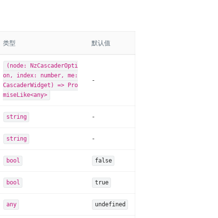
类型
默认值
(node: NzCascaderOpti
on, index: number, me:
-
CascaderWidget) => Pro
miseLike<any>
-
string
-
string
bool
false
bool
true
any
undefined