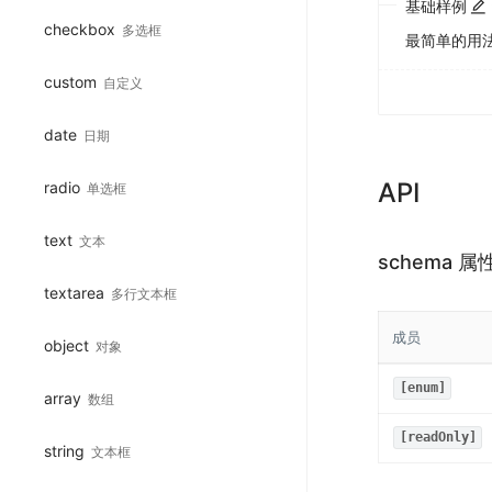
基础样例
checkbox
多选框
最简单的用
custom
自定义
date
日期
API
radio
单选框
text
文本
schema 属
textarea
多行文本框
成员
object
对象
[enum]
array
数组
[readOnly]
string
文本框