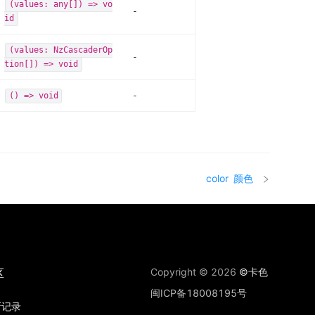
(values: any[]) => vo
-
id
(values: NzCascaderOp
-
tion[]) => void
-
() => void
color
颜色
区
Copyright © 2026
©卡色
闽ICP备18008195号
新记录