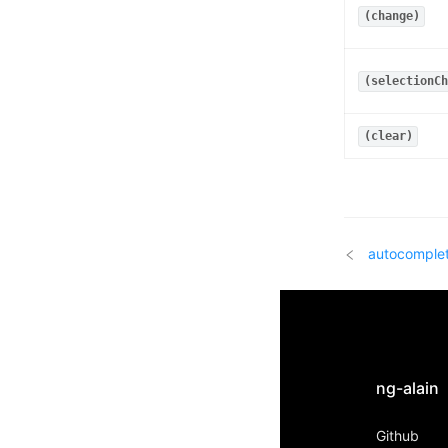
(change)
(selectionCh
(clear)
autocomple
ng-alain
Github