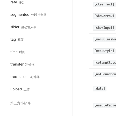
rate
评分
[clearText]
segmented
分段控制器
[showArrow]
slider
滑动输入条
[showInput]
tag
标签
[menuClassNa
[menuStyle]
time
时间
[columnClass
transfer
穿梭框
[notFoundCon
tree-select
树选择
upload
[data]
上传
第三方小部件
[enableCache