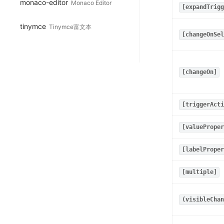
monaco-editor
Monaco Editor
[expandTrigg
tinymce
Tinymce富文本
[changeOnSel
[changeOn]
[triggerActi
[valueProper
[labelProper
[multiple]
(visibleChan