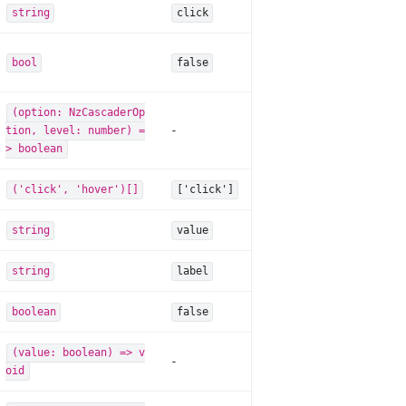
string
click
bool
false
(option: NzCascaderOp
-
tion, level: number) =
> boolean
('click', 'hover')[]
['click']
string
value
string
label
boolean
false
(value: boolean) => v
-
oid