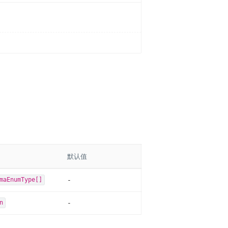
默认值
-
maEnumType[]
-
n