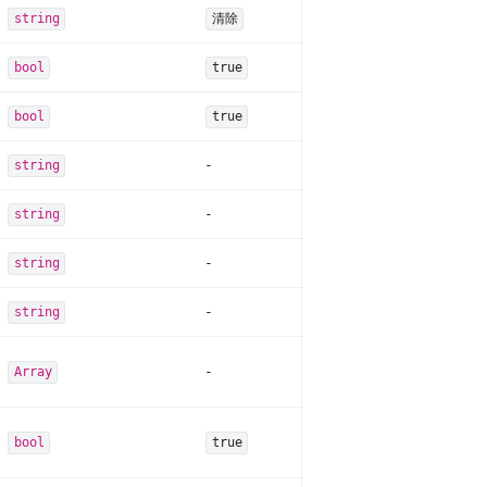
string
清除
bool
true
bool
true
-
string
-
string
-
string
-
string
-
Array
bool
true