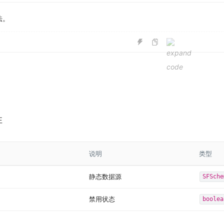
法。
性
说明
类型
静态数据源
SFSche
禁用状态
boolea