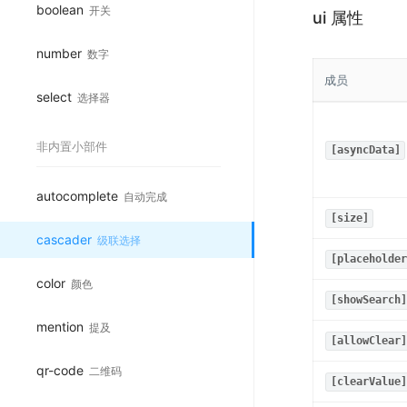
boolean
开关
ui 属性
number
数字
成员
select
选择器
非内置小部件
[asyncData]
autocomplete
自动完成
[size]
cascader
级联选择
[placeholder
color
颜色
[showSearch]
mention
提及
[allowClear]
qr-code
二维码
[clearValue]