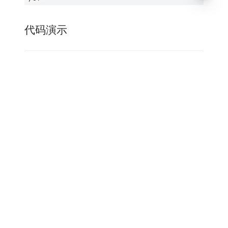
代码演示
基础样例
使用
指令在当前表单自定义复
sf-template
杂部件。
API