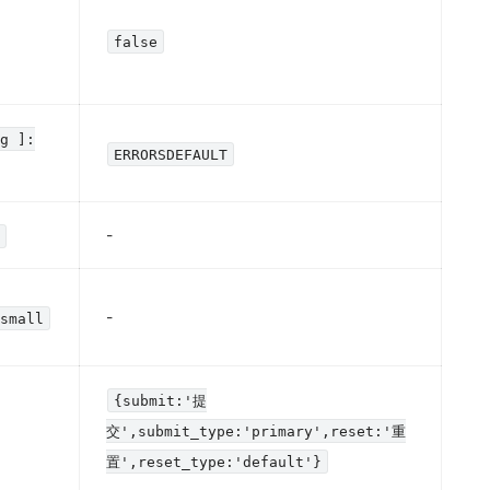
false
ng ]:
ERRORSDEFAULT
-
m
-
,small
{submit:'提
交',submit_type:'primary',reset:'重
置',reset_type:'default'}