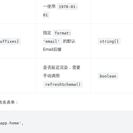
一使用
1970-01-
01
指定
format:
的默认
Suffixes]
'email'
string[]
Email后缀
是否延迟渲染，需要
手动调用
boolean
refreshSchema()
姓名表单：
app-home',
