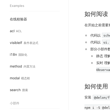
Examples
如何阅读
在线校验器
在开始之前需要
acl
ACL
代码以
sch
代码以
visibleIf
ui.
条件表达式
部分小部件
i18n
国际化
静态
理
实时
理
method
内置方法
Observa
modal
模态框
如何使用
search
搜索
安装
@delon/f
小部件