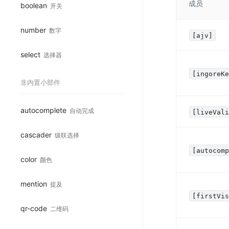
成员
boolean
开关
number
数字
[ajv]
select
选择器
[ingoreK
非内置小部件
autocomplete
自动完成
[liveVal
cascader
级联选择
[autocom
color
颜色
mention
提及
[firstVi
qr-code
二维码