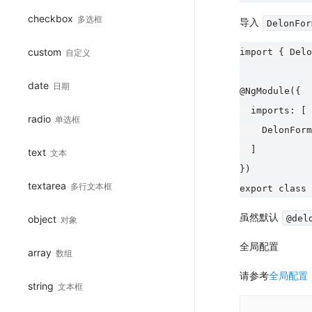
checkbox
多选框
导入
DelonFor
custom
import { Delo
自定义
date
日期
@NgModule({

  imports: [

radio
单选框
    DelonForm
  ]

text
文本
})

textarea
多行文本框
虽然默认
@del
object
对象
全局配置
array
数组
请参考
全局配置
string
文本框