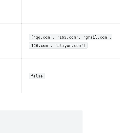
['qq.com', '163.com', 'gmail.com',
'126.com', 'aliyun.com']
false