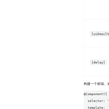
[uiEmail
[delay]
构建一个邮箱、
@Component({

  selector: '
  template: `
