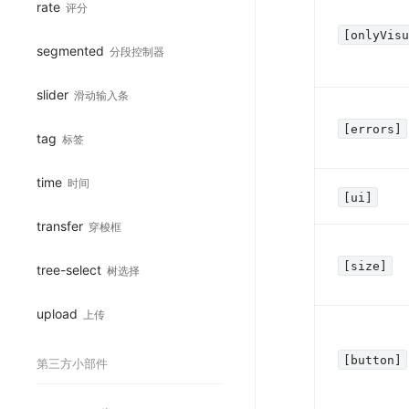
rate
评分
[onlyVis
segmented
分段控制器
slider
滑动输入条
[errors]
tag
标签
time
时间
[ui]
transfer
穿梭框
[size]
tree-select
树选择
upload
上传
[button]
第三方小部件