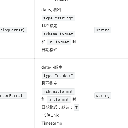
Loading...
date小部件：
type="string"
且不指定
tringFormat]
string
schema.format
和
时
ui.format
日期格式
date小部件：
type="number"
且不指定
schema.format
umberFormat]
string
和
时
ui.format
日期格式，默认：
T
13位Unix
Timestamp