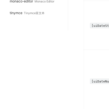
monaco-editor
Monaco Editor
tinymce
Tinymce富文本
[uiDateS
[uiDateN