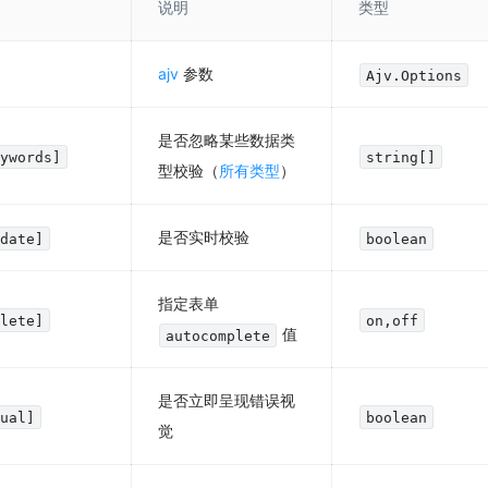
说明
类型
ajv
参数
Ajv.Options
是否忽略某些数据类
eywords]
string[]
型校验（
所有类型
）
是否实时校验
idate]
boolean
指定表单
plete]
on,off
值
autocomplete
是否立即呈现错误视
sual]
boolean
觉