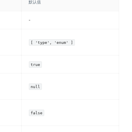
默认值
-
[ 'type', 'enum' ]
true
null
false