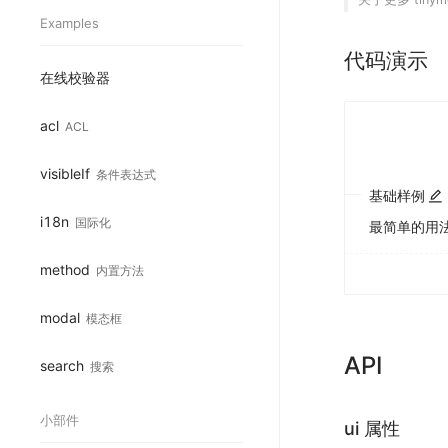
Examples
代码演示
在线校验器
acl
ACL
visibleIf
条件表达式
基础样例
i18n
国际化
最简单的用
method
内置方法
modal
模态框
API
search
搜索
小部件
ui 属性