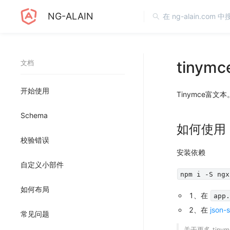
NG-ALAIN
tinymc
文档
开始使用
Tinymce富文本
Schema
如何使用
校验错误
安装依赖
自定义小部件
npm i -S ngx
如何布局
1、在
app
2、在
json-
常见问题
关于更多 tiny