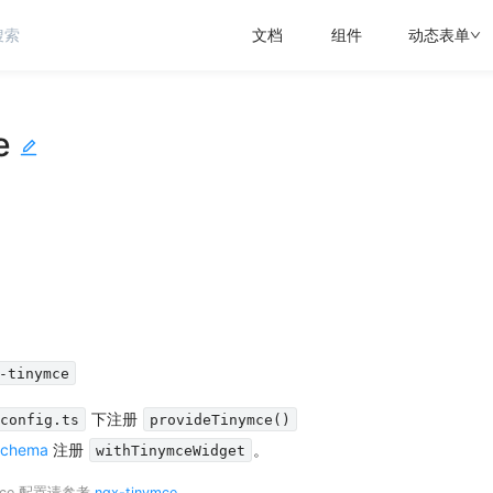
文档
组件
动态表单
e
。
-tinymce
下注册
.config.ts
provideTinymce()
schema
注册
。
withTinymceWidget
mce 配置请参考
ngx-tinymce
。