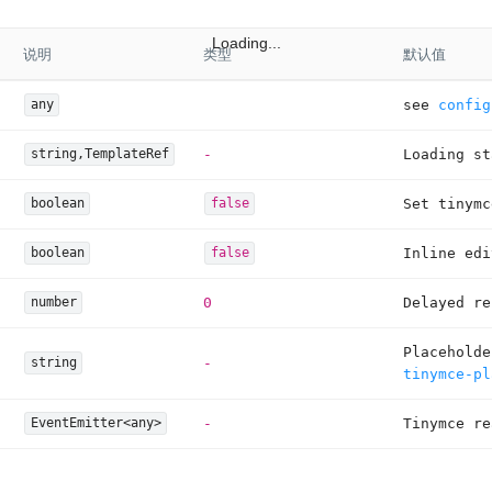
Loading...
说明
类型
默认值
see
config
any
-
Loading st
string,TemplateRef
Set tinym
boolean
false
Inline edi
boolean
false
0
Delayed re
number
Placehold
-
string
tinymce-pl
-
Tinymce re
EventEmitter<any>