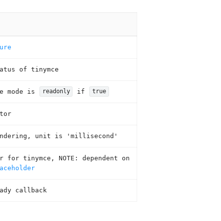
ure
atus of tinymce
ce mode is
if
readonly
true
tor
ndering, unit is 'millisecond'
er for tinymce,
NOTE:
dependent on
aceholder
ady callback