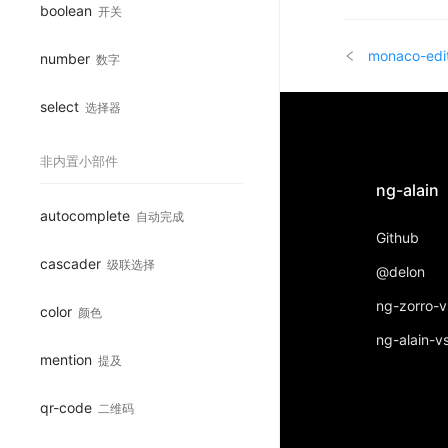
boolean
开关
monaco-edi
number
数字
select
选择器
非内置小部件
ng-alain
autocomplete
自动完成
Github
cascader
级联选择
@delon
ng-zorro-
color
颜色
ng-alain-v
mention
提及
qr-code
二维码