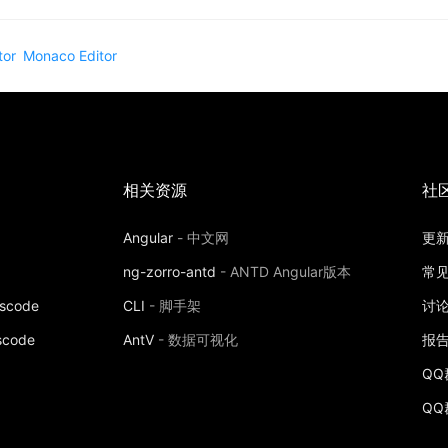
tor
Monaco Editor
相关资源
社
Angular
-
中文网
更
ng-zorro-antd
-
ANTD Angular版本
常
vscode
CLI
-
脚手架
讨
scode
AntV
-
数据可视化
报告
QQ群
QQ群