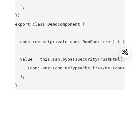
  `,

})

export class DemoComponent {

  constructor(private san: DomSanitizer) { }

  value = this.san.bypassSecurityTrustHtml(

    `icon: <nz-icon nzType="bell"></nz-icon>`,

  );

ng-alain