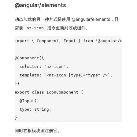
@angular/elements
动态加载的另一种方式是使用 @angular/elements，只
需要
指令重新封装成组件。
nz-icon
import { Component, Input } from '@angular/core';

@Component({

  selector: 'nz-icon',

  template: `<nz-icon [type]="type" />`,

})

export class IconComponent {

  @Input()

  type: string;

同时在根模块里注册它。