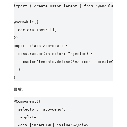
import { createCustomElement } from '@angular/elem
@NgModule({

  declarations: [],

})

export class AppModule {

  constructor(injector: Injector) {

    customElements.define('nz-icon', createCustomE
  }

最后。
@Component({

  selector: 'app-demo',

  template: `

  <div [innerHTML]="value"></div>
