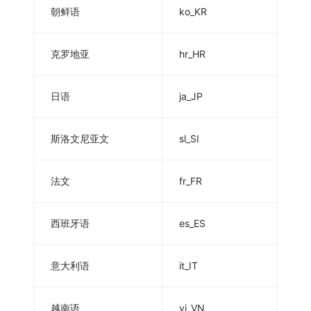
朝鲜语
ko_KR
克罗地亚
hr_HR
日语
ja_JP
斯洛文尼亚文
sl_SI
法文
fr_FR
西班牙语
es_ES
意大利语
it_IT
越南语
vi_VN