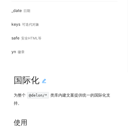
_date
日期
keys
可迭代对象
safe
安全HTML等
yn
徽章
国际化
为整个
类库内建文案提供统一的国际化支
@delon/*
持。
使用