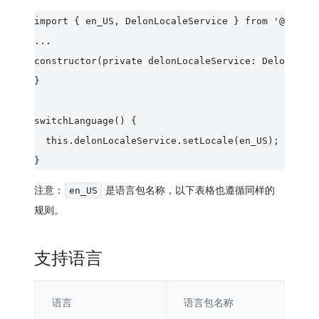
import { en_US, DelonLocaleService } from '@delon/
...

constructor(private delonLocaleService: DelonLocal
}

switchLanguage() {

  this.delonLocaleService.setLocale(en_US);

注意：
是语言包名称，以下表格也遵循同样的
en_US
规则。
支持语言
语言
语言包名称