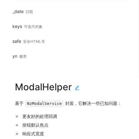
_date
日期
keys
可迭代对象
safe
安全HTML等
yn
徽章
ModalHelper
基于
封装，它解决一些已知问题：
NzModalService
更友好的处理回调
按钮默认焦点
响应式宽度