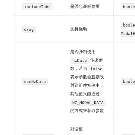
是否包裹标签页
includeTabs
bool
bool
支持拖动
drag
Modal
是否强制使用
传递参
nzData
数，若为
false
表示参数会直接映
useNzData
bool
射到组件实例中，
其他值只能通过
NZ_MODAL_DATA
的方式来获取参数
对话框