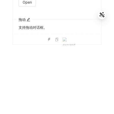
Open
拖动
支持拖动对话框。
ng-alain
Github
@delon
ng-zorro-vscode
ng-alain-vscode