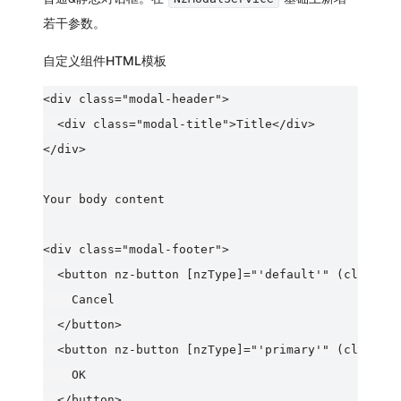
若干参数。
自定义组件HTML模板
<div class="modal-header">

  <div class="modal-title">Title</div>

</div>

Your body content

<div class="modal-footer">

  <button nz-button [nzType]="'default'" (click)="
    Cancel

  </button>

  <button nz-button [nzType]="'primary'" (click)="
    OK

  </button>
