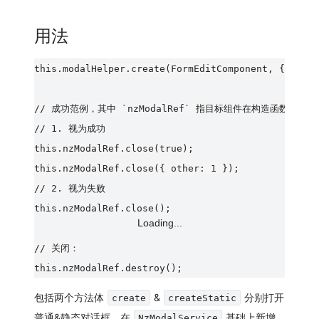
用法
this.modalHelper.create(FormEditComponent, { i }).
// 成功范例，其中 `nzModalRef` 指目标组件在构造函数 `NzMo
// 1. 视为成功

this.nzModalRef.close(true);

this.nzModalRef.close({ other: 1 });

// 2. 视为失败

this.nzModalRef.close();

Loading...
// 关闭：

包括两个方法体
&
分别打开
create
createStatic
普通&静态对话框。在
基础上新增
NzModalService