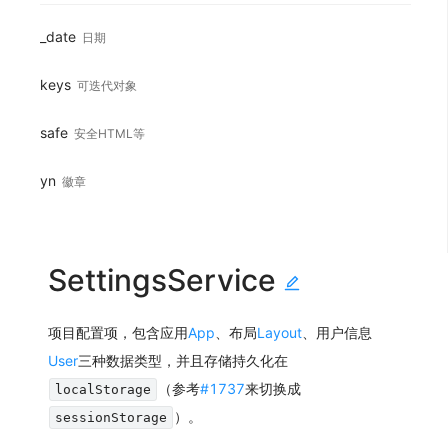
_date
日期
keys
可迭代对象
safe
安全HTML等
yn
徽章
SettingsService
项目配置项，包含应用
App
、布局
Layout
、用户信息
User
三种数据类型，并且存储持久化在
（参考
#1737
来切换成
localStorage
）。
sessionStorage