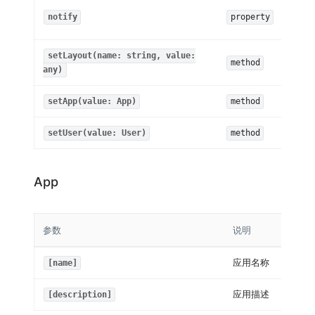
Obs
notify
property
sNot
setLayout(name: string, value:
method
boo
any)
setApp(value: App)
method
boo
setUser(value: User)
method
boo
App
参数
说明
应用名称
[name]
应用描述
[description]