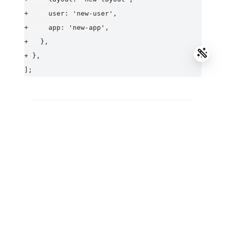
+     user: 'new-user',

+     app: 'new-app',

+   },

+ },

_HttpClient
MenuService
菜单服务
ng-alain
Github
@delon