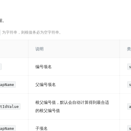
据。
为字符串，则根值
务必
为空字符串。
说明
类
编号项名
e
父编号项名
MapName
根父编号值，默认会自动计算得到最合适
ntIdValue
的根父编号值
子项名
MapName