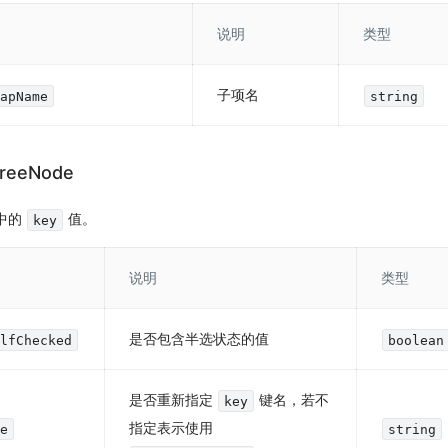
说明
类型
子项名
MapName
string
TreeNode
中的
值。
key
说明
类型
是否包含半选状态的值
alfChecked
boolean
是否重新指定
键名，若不
key
指定表示使用
me
string