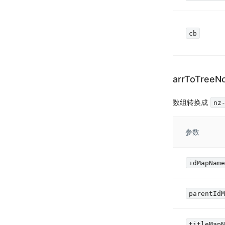
cb
arrToTreeN
数组转换成
nz
参数
idMapNam
parentId
titleMap