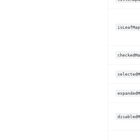
isLeafMa
checkedM
selected
expanded
disabled