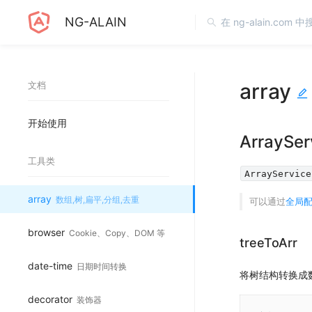
NG-ALAIN
array
文档
开始使用
ArraySer
工具类
ArrayService
array
数组,树,扁平,分组,去重
可以通过
全局
browser
Cookie、Copy、DOM 等
treeToArr
date-time
日期时间转换
将树结构转换成
decorator
装饰器