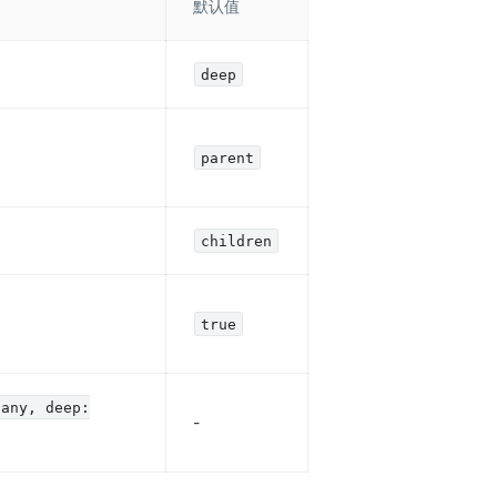
默认值
deep
parent
children
true
 any, deep:
-