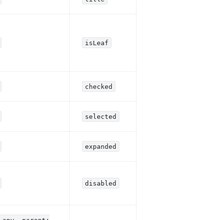
isLeaf
checked
selected
expanded
disabled