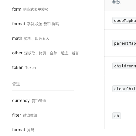
参数
form
响应式表单校验
deepMapN
format
字符,校验,货币,掩码
math
范围、四舍五入
parentMa
other
深获取、拷贝、合并、延迟、断言
children
token
Token
管道
clearChi
currency
货币管道
filter
过滤数组
cb
format
掩码