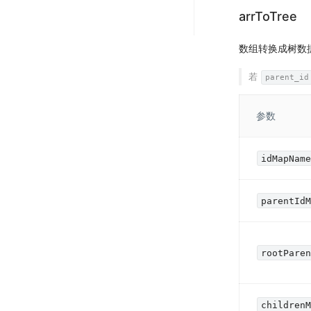
arrToTree
数组转换成树数
若
parent_id
参数
idMapNam
parentId
rootPare
children