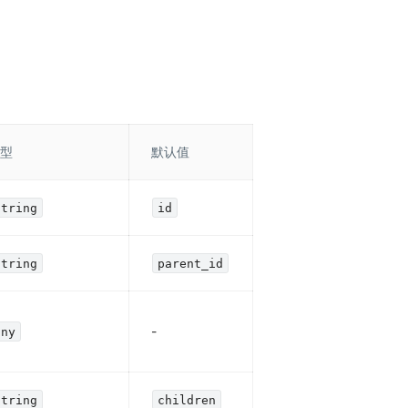
型
默认值
string
id
string
parent_id
-
any
string
children