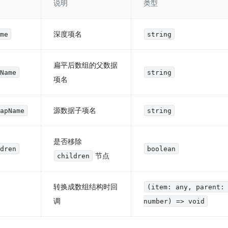
说明
类型
深度项名
ame
string
扁平后数组的父数据
pName
string
项名
源数据子项名
MapName
string
是否移除
ldren
boolean
节点
children
转换成数组结构时回
(item: any, parent:
调
number) => void