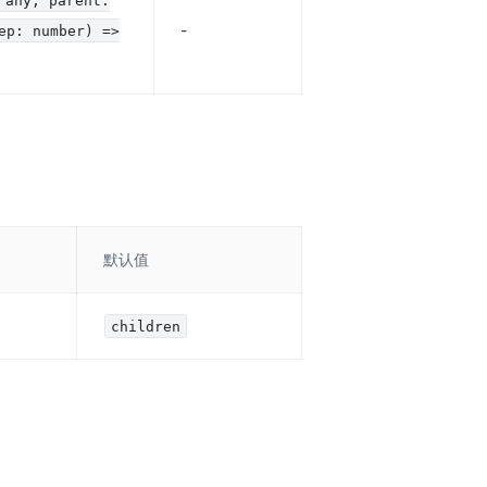
 any, parent:
-
ep: number) =>
默认值
children