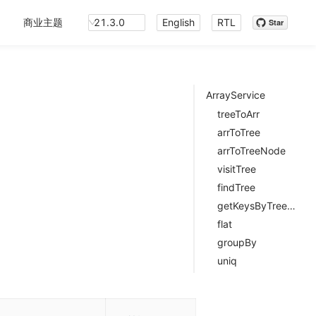
商业主题
21.3.0
English
RTL
Star
ArrayService
treeToArr
arrToTree
arrToTreeNode
visitTree
findTree
getKeysByTreeNode
flat
groupBy
uniq