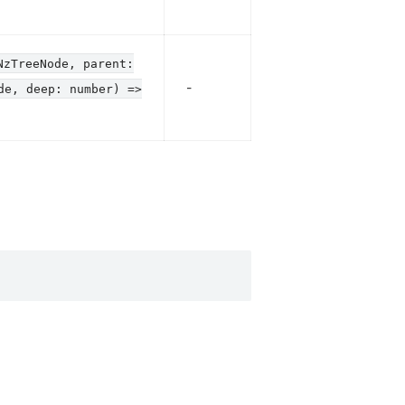
NzTreeNode, parent:
-
de, deep: number) =>