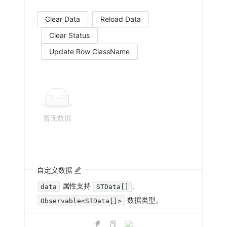
Clear Data
Reload Data
Clear Status
Update Row ClassName
暂无数据
自定义数据
属性支持
、
data
STData[]
数据类型。
Observable<STData[]>