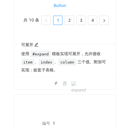
Button
共 10 条
1
2
3
4
可展开
使用
模板实现可展开，允许接收
#expand
、
、
三个值。附加可
item
index
column
实现：嵌套子表格。
编号
1