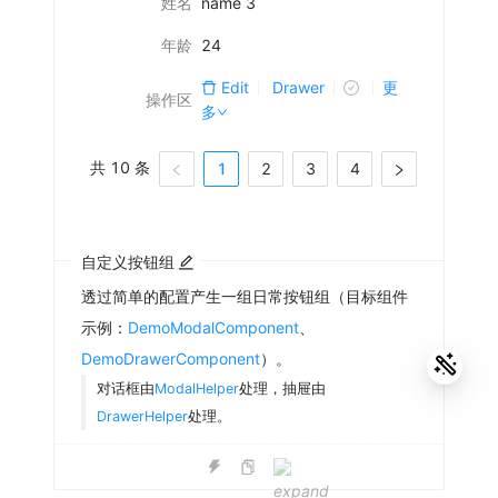
姓名
name 3
年龄
24
Edit
Drawer
更
操作区
多
共 10 条
1
2
3
4
自定义按钮组
透过简单的配置产生一组日常按钮组（目标组件
示例：
DemoModalComponent
、
DemoDrawerComponent
）。
对话框由
ModalHelper
处理，抽屉由
DrawerHelper
处理。