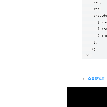
      req,

+     res,

      provide
        { pro
+       { pro
+       { pro
      ],

    });

全局配置项