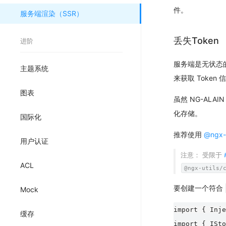
件。
服务端渲染（SSR）
丢失Token
进阶
服务端是无状态的
主题系统
来获取 Token 信
图表
虽然 NG-ALAI
化存储。
国际化
推荐使用
@ngx-u
用户认证
注意：
受限于
ACL
@ngx-utils/
要创建一个符合
Mock
import { Inje
缓存
import { ISto