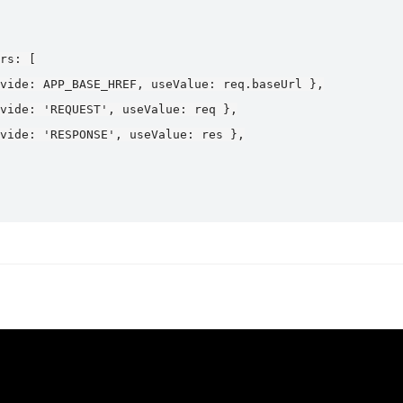
rs: [

vide: APP_BASE_HREF, useValue: req.baseUrl },

vide: 'REQUEST', useValue: req },

vide: 'RESPONSE', useValue: res },
