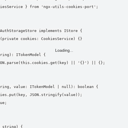
iesService } from 'ngx-utils-cookies-port';

AuthStorageStore implements IStore {

(private cookies: CookiesService) {}

Loading...
ring): ITokenModel {

ON.parse(this.cookies.get(key) || '{}') || {};

ring, value: ITokenModel | null): boolean {

ies.put(key, JSON.stringify(value));

ue;

 string) {
