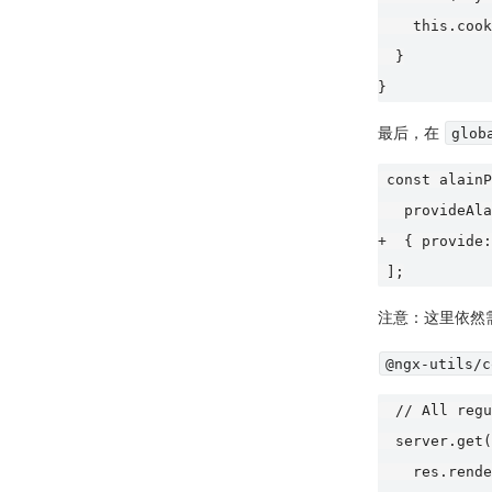
    this.cook
  }

最后，在
glob
 const alainP
   provideAla
+  { provide:
注意：这里依然
@ngx-utils/c
  // All regu
  server.get(
    res.rende