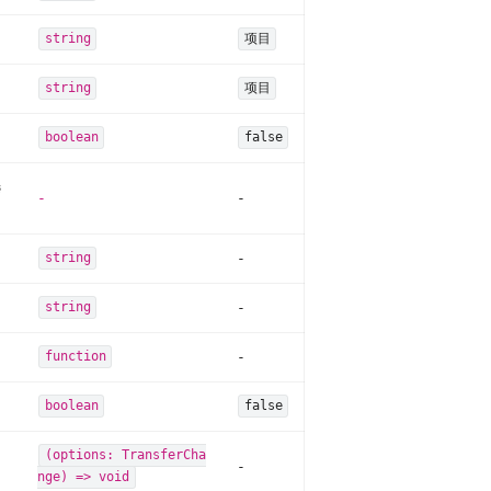
string
项目
string
项目
boolean
false
选
-
-
-
string
-
string
-
function
boolean
false
(options: TransferCha
-
nge) => void