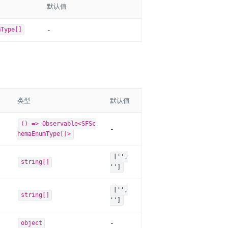
默认值
-
mType[]
类型
默认值
() => Observable<SFSc
-
hemaEnumType[]>
['',
string[]
'']
['',
string[]
'']
-
object