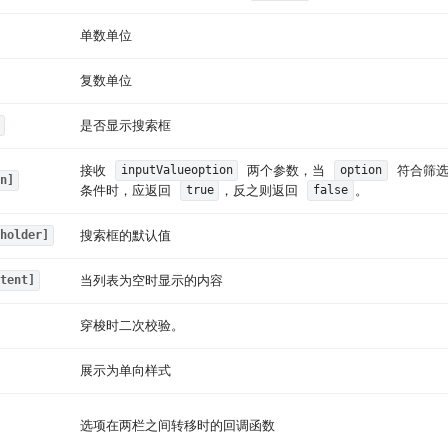
单数单位
复数单位
是否显示搜索框
接收
两个参数，当
符合筛
inputValueoption
option
n]
条件时，应返回
，反之则返回
。
true
false
搜索框的默认值
holder]
当列表为空时显示的内容
tent]
穿梭时二次校验。
展示为单向样式
选项在两栏之间转移时的回调函数