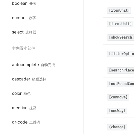
boolean
开关
[itemUnit]
number
数字
[itemsUnit]
select
选择器
[showSearch]
非内置小部件
[filterOptio
autocomplete
自动完成
[searchPlace
cascader
级联选择
[notFoundCon
color
颜色
[canMove]
mention
提及
[oneWay]
qr-code
二维码
(change)