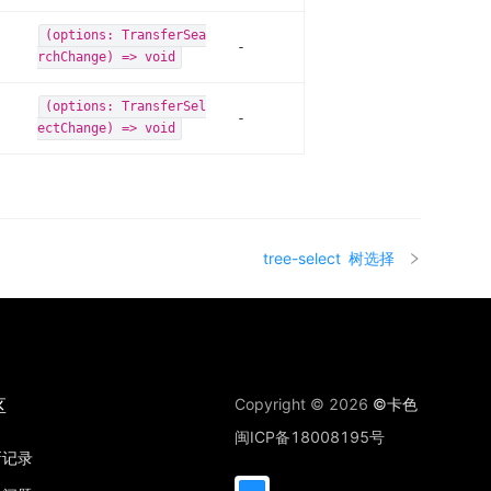
(options: TransferSea
-
rchChange) => void
(options: TransferSel
-
ectChange) => void
tree-select
树选择
区
Copyright © 2026
©卡色
闽ICP备18008195号
新记录