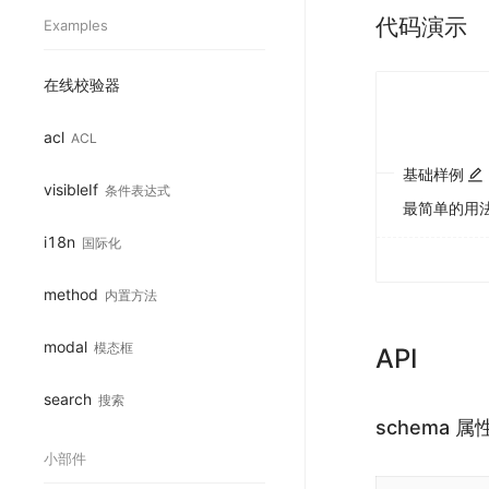
代码演示
Examples
在线校验器
acl
ACL
基础样例
visibleIf
条件表达式
最简单的用
i18n
国际化
method
内置方法
modal
模态框
API
search
搜索
schema 属
小部件