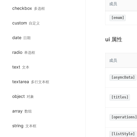
成员
checkbox
多选框
[enum]
custom
自定义
date
日期
ui 属性
radio
单选框
成员
text
文本
[asyncData]
textarea
多行文本框
object
对象
[titles]
array
数组
[operations]
string
文本框
[listStyle]