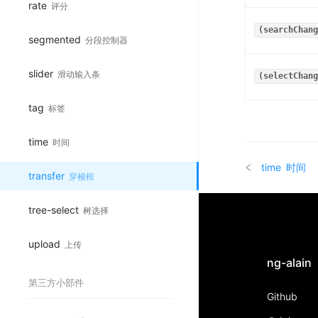
rate
评分
(searchChang
segmented
分段控制器
slider
滑动输入条
(selectChang
tag
标签
time
时间
time
时间
transfer
穿梭框
tree-select
树选择
upload
上传
ng-alain
第三方小部件
Github