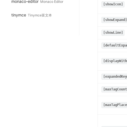
monaco-editor
Monaco Editor
[showIcon]
tinymce
Tinymce富文本
[showExpand]
[showLine]
[defaultExpa
[displayWith
[expandedKey
[maxTagCount
[maxTagPlace