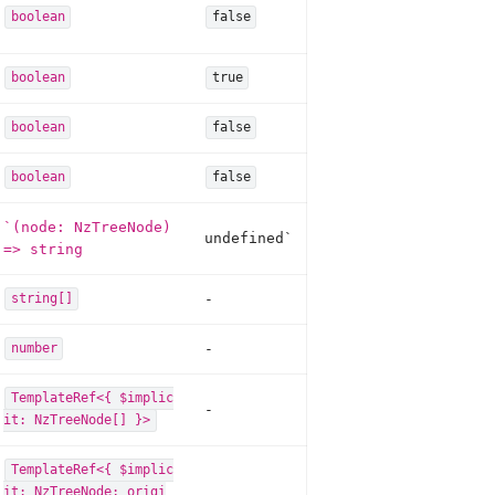
boolean
false
boolean
true
boolean
false
boolean
false
`(node: NzTreeNode)
undefined`
=> string
-
string[]
-
number
TemplateRef<{ $implic
-
it: NzTreeNode[] }>
TemplateRef<{ $implic
it: NzTreeNode; origi