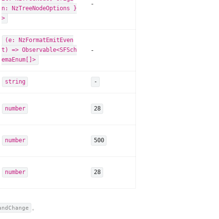
-
n: NzTreeNodeOptions }
>
(e: NzFormatEmitEven
-
t) => Observable<SFSch
emaEnum[]>
string
-
number
28
number
500
number
28
。
andChange