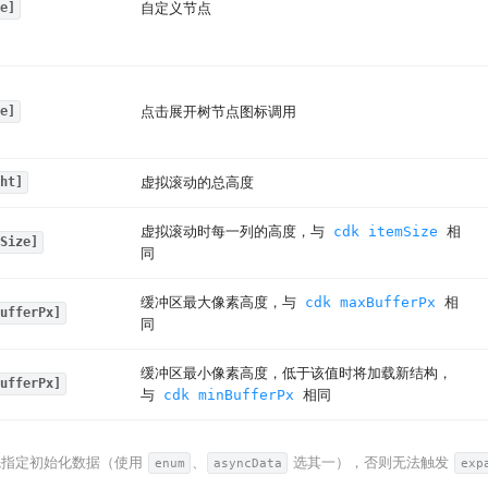
自定义节点
e]
点击展开树节点图标调用
e]
虚拟滚动的总高度
ht]
虚拟滚动时每一列的高度，与
cdk itemSize
相
Size]
同
缓冲区最大像素高度，与
cdk maxBufferPx
相
ufferPx]
同
缓冲区最小像素高度，低于该值时将加载新结构，
ufferPx]
与
cdk minBufferPx
相同
先指定初始化数据（使用
、
选其一），否则无法触发
enum
asyncData
exp