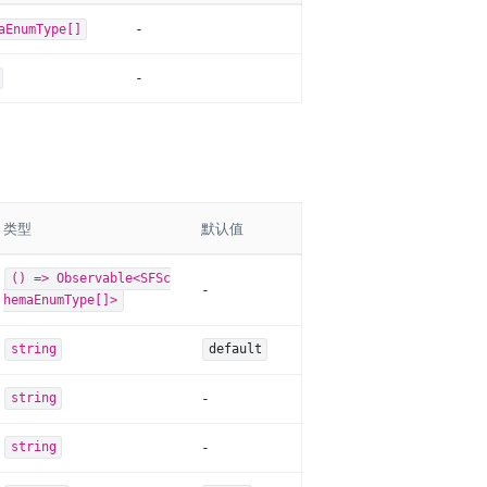
-
aEnumType[]
-
类型
默认值
() => Observable<SFSc
-
hemaEnumType[]>
string
default
-
string
-
string