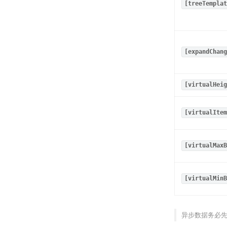
[treeTemplat
[expandChang
[virtualHeig
[virtualItem
[virtualMaxB
[virtualMinB
异步数据务必