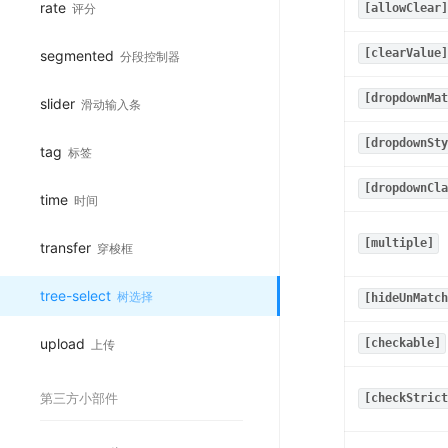
rate
评分
[allowClear]
segmented
[clearValue]
分段控制器
[dropdownMat
slider
滑动输入条
[dropdownSty
tag
标签
[dropdownCla
time
时间
[multiple]
transfer
穿梭框
tree-select
树选择
[hideUnMatch
upload
上传
[checkable]
第三方小部件
[checkStrict