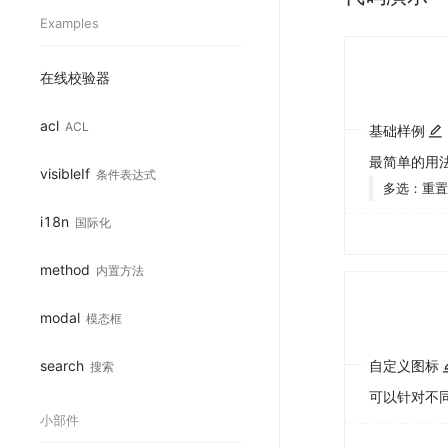
Examples
在线校验器
acl
ACL
基础样例
最简单的用
visibleIf
条件表达式
多选：重
i18n
国际化
method
内置方法
modal
模态框
search
自定义图标
搜索
可以针对不
小部件