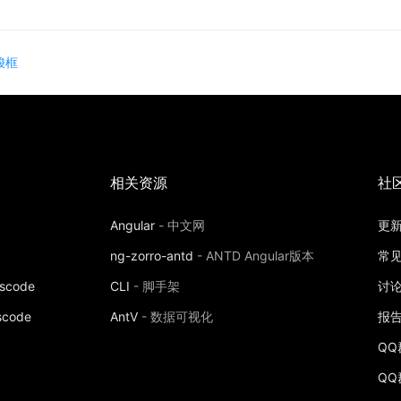
梭框
相关资源
社
Angular
-
中文网
更
ng-zorro-antd
-
ANTD Angular版本
常
vscode
CLI
-
脚手架
讨
scode
AntV
-
数据可视化
报告
QQ群
QQ群