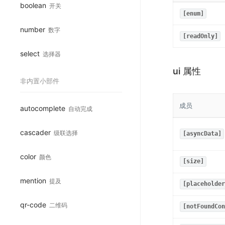
boolean
开关
[enum]
number
数字
[readOnly]
select
选择器
ui 属性
非内置小部件
成员
autocomplete
自动完成
cascader
级联选择
[asyncData]
color
颜色
[size]
mention
提及
[placeholder
qr-code
二维码
[notFoundCon