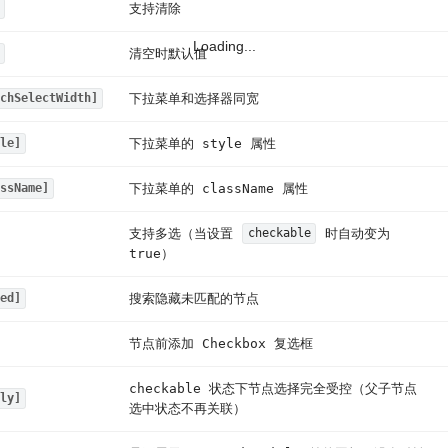
支持清除
Loading...
清空时默认值
下拉菜单和选择器同宽
chSelectWidth]
下拉菜单的 style 属性
le]
下拉菜单的 className 属性
ssName]
支持多选（当设置
时自动变为
checkable
true）
搜索隐藏未匹配的节点
ed]
节点前添加 Checkbox 复选框
checkable 状态下节点选择完全受控（父子节点
ly]
选中状态不再关联）