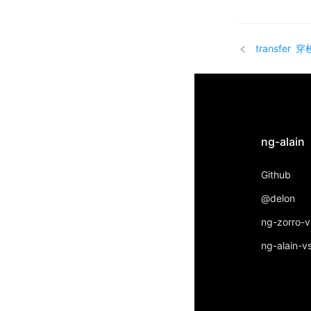
transfer
穿
ng-alain
Github
@delon
ng-zorro-
ng-alain-v