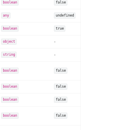
boolean
false
any
undefined
boolean
true
-
object
-
string
boolean
false
boolean
false
boolean
false
boolean
false