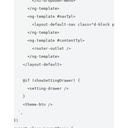
        </nz-dropdown-menu>

      </ng-template>

      <ng-template #navTpl>

        <layout-default-nav class="d-block py-lg" 
      </ng-template>

      <ng-template #contentTpl>

        <router-outlet />

      </ng-template>

    </layout-default>

    @if (showSettingDrawer) {

      <setting-drawer />

    }

    <theme-btn />

  `,

})
