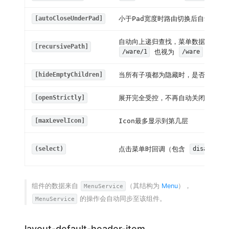
小于Pad宽度时路由切换后自动关闭
[autoCloseUnderPad]
自动向上递归查找，菜单数据源包含
[recursivePath]
也视为
项
/ware/1
/ware
当所有子项都为隐藏时，是否也隐藏
[hideEmptyChildren]
展开完全受控，不再自动关闭已展开
[openStrictly]
Icon最多显示到第几层
[maxLevelIcon]
点击菜单时回调（包含
(select)
disabled
组件的数据来自
（其结构为
Menu
），
MenuService
的操作会自动同步至该组件。
MenuService
layout-default-header-item