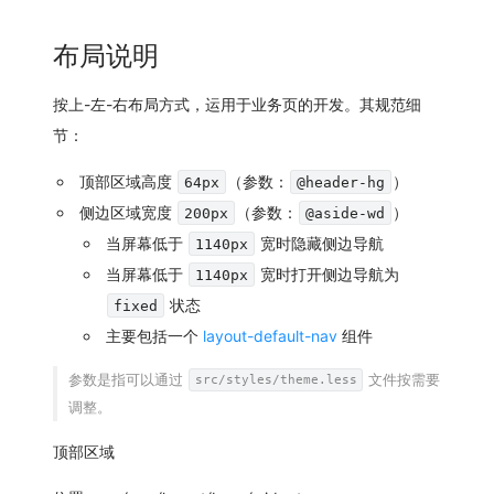
布局说明
按上-左-右布局方式，运用于
业务页
的开发。其规范细
节：
顶部区域高度
（参数：
）
64px
@header-hg
侧边区域宽度
（参数：
）
200px
@aside-wd
当屏幕低于
宽时隐藏侧边导航
1140px
当屏幕低于
宽时打开侧边导航为
1140px
状态
fixed
主要包括一个
layout-default-nav
组件
参数是指可以通过
文件按需要
src/styles/theme.less
调整。
顶部区域