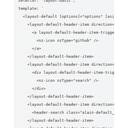
  selector: 'layout-basic',

  template: `

    <layout-default [options]="options" [asideUser
      <layout-default-header-item direction="left"
        <a layout-default-header-item-trigger href
          <nz-icon nzType="github" />

        </a>

      </layout-default-header-item>

      <layout-default-header-item direction="left"
        <div layout-default-header-item-trigger (c
          <nz-icon nzType="search" />

        </div>

      </layout-default-header-item>

      <layout-default-header-item direction="middl
        <header-search class="alain-default__searc
      </layout-default-header-item>
