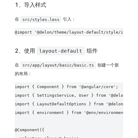
1、导入样式
在
引入：
src/styles.less
2、使用
组件
layout-default
在
创建一个新
src/app/layout/basic/basic.ts
的布局：
import { Component } from '@angular/core';

import { SettingsService, User } from '@delon/them
import { LayoutDefaultOptions } from '@delon/theme
import { environment } from '@env/environment';

@Component({
