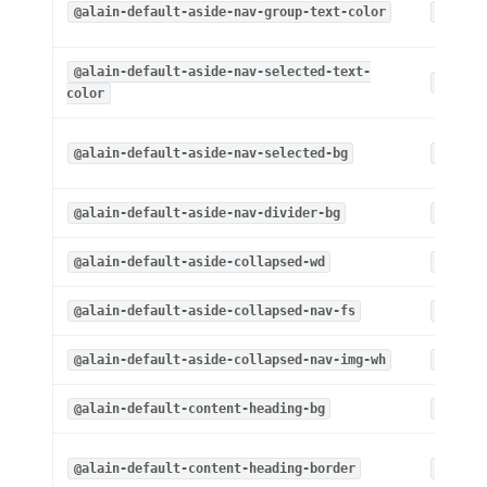
@alain-default-aside-nav-group-text-color
rgba(0
@alain-default-aside-nav-selected-text-
#108ee
color
@alain-default-aside-nav-selected-bg
#fcfcf
@alain-default-aside-nav-divider-bg
#efe3e
@alain-default-aside-collapsed-wd
@layou
@alain-default-aside-collapsed-nav-fs
24px
@alain-default-aside-collapsed-nav-img-wh
24px
@alain-default-content-heading-bg
#fafbf
@alain-default-content-heading-border
#efe3e