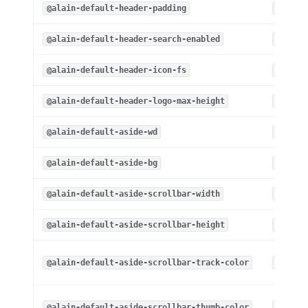
@alain-default-header-padding
@layou
@alain-default-header-search-enabled
true
@alain-default-header-icon-fs
18px
@alain-default-header-logo-max-height
36px
@alain-default-aside-wd
200px
@alain-default-aside-bg
#fff
@alain-default-aside-scrollbar-width
0
@alain-default-aside-scrollbar-height
0
@alain-default-aside-scrollbar-track-color
transp
@alain-default-aside-scrollbar-thumb-color
transp