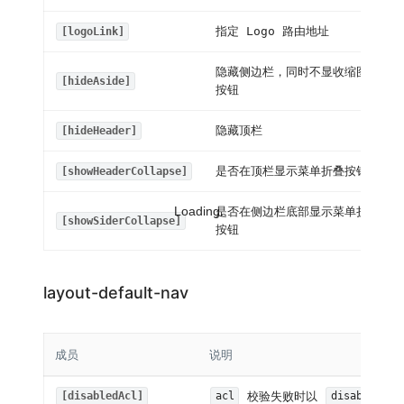
指定 Logo 路由地址
[logoLink]
隐藏侧边栏，同时不显收缩图标
[hideAside]
按钮
隐藏顶栏
[hideHeader]
是否在顶栏显示菜单折叠按钮
[showHeaderCollapse]
Loading...
是否在侧边栏底部显示菜单折叠
[showSiderCollapse]
按钮
layout-default-nav
成员
说明
校验失败时以
状
[disabledAcl]
acl
disabled