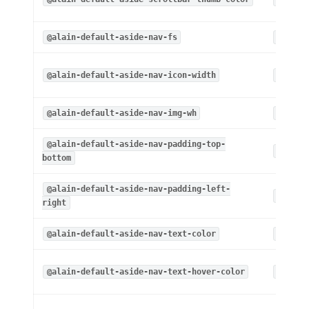
@alain-default-aside-nav-fs
14px
@alain-default-aside-nav-icon-width
14px
@alain-default-aside-nav-img-wh
14px
@alain-default-aside-nav-padding-top-
@layou
bottom
@alain-default-aside-nav-padding-left-
@layou
right
@alain-default-aside-nav-text-color
rgba(0
@alain-default-aside-nav-text-hover-color
#108ee