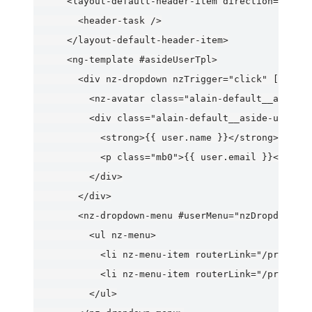
      <layout-default-header-item direction="right
        <header-task />

      </layout-default-header-item>

      <ng-template #asideUserTpl>

        <div nz-dropdown nzTrigger="click" [nzDrop
          <nz-avatar class="alain-default__aside-u
          <div class="alain-default__aside-user-in
            <strong>{{ user.name }}</strong>

            <p class="mb0">{{ user.email }}</p>

          </div>

        </div>

        <nz-dropdown-menu #userMenu="nzDropdownMen
          <ul nz-menu>

            <li nz-menu-item routerLink="/pro/acco
            <li nz-menu-item routerLink="/pro/acco
          </ul>
